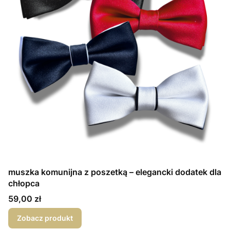
muszka komunijna z poszetką – elegancki dodatek dla
chłopca
Cena
59,00 zł
Zobacz produkt