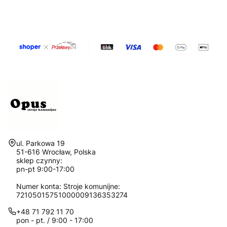
Adres:
ul. Parkowa 19
51-616 Wrocław, Polska
sklep czynny:
pn-pt 9:00-17:00
Numer konta: Stroje komunijne:
72105015751000009136353274
+48 71 792 11 70
pon - pt. / 9:00 - 17:00