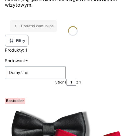
wizytowym.
Dodatki komunijne
Filtry
Produkty:
1
Lista produktów
Sortowanie:
Domyślne
Strona
z 1
Bestseller