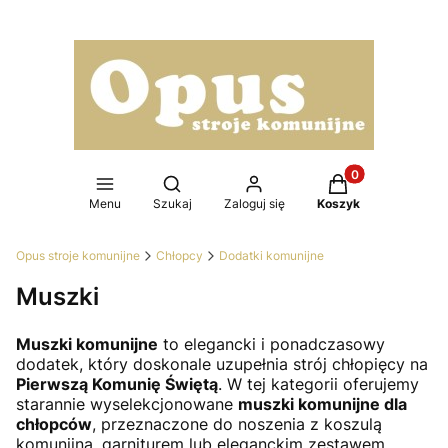
Produkty w koszy
Otwórz wyszukiwarkę
Menu
Szukaj
Zaloguj się
Koszyk
Opus stroje komunijne
Chłopcy
Dodatki komunijne
Muszki
Muszki komunijne
to elegancki i ponadczasowy
dodatek, który doskonale uzupełnia strój chłopięcy na
Pierwszą Komunię Świętą
. W tej kategorii oferujemy
starannie wyselekcjonowane
muszki komunijne dla
chłopców
, przeznaczone do noszenia z koszulą
komunijną, garniturem lub eleganckim zestawem