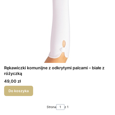
Rękawiczki komunijne z odkrytymi palcami – białe z
różyczką
Cena
49,00 zł
Do koszyka
Strona
z 1