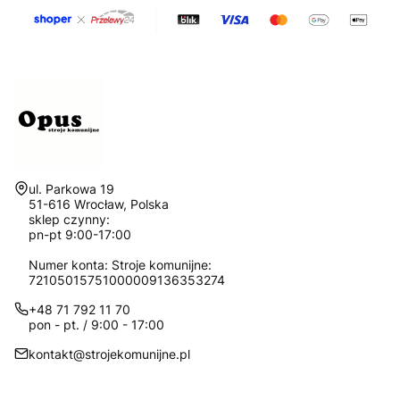
Adres:
ul. Parkowa 19
51-616 Wrocław, Polska
sklep czynny:
pn-pt 9:00-17:00
Numer konta: Stroje komunijne:
72105015751000009136353274
+48 71 792 11 70
pon - pt. / 9:00 - 17:00
kontakt@strojekomunijne.pl