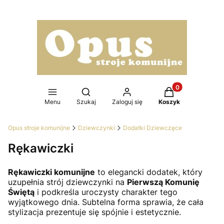
Produkty w koszy
Otwórz wyszukiwarkę
Menu
Szukaj
Zaloguj się
Koszyk
Opus stroje komunijne
Dziewczynki
Dodatki Dziewczęce
Rękawiczki
Rękawiczki komunijne
to elegancki dodatek, który
uzupełnia strój dziewczynki na
Pierwszą Komunię
Świętą
i podkreśla uroczysty charakter tego
wyjątkowego dnia. Subtelna forma sprawia, że cała
stylizacja prezentuje się spójnie i estetycznie.