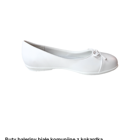
Buty baleriny białe komunijne z kokardką