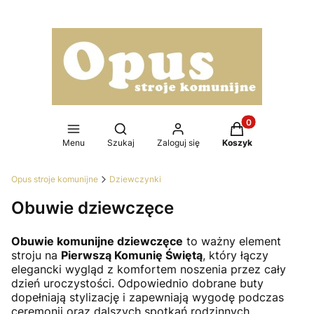
Produkty w koszy
Otwórz wyszukiwarkę
Menu
Szukaj
Zaloguj się
Koszyk
Opus stroje komunijne
Dziewczynki
Obuwie dziewczęce
Obuwie komunijne dziewczęce
to ważny element
stroju na
Pierwszą Komunię Świętą
, który łączy
elegancki wygląd z komfortem noszenia przez cały
dzień uroczystości. Odpowiednio dobrane buty
dopełniają stylizację i zapewniają wygodę podczas
ceremonii oraz dalszych spotkań rodzinnych.