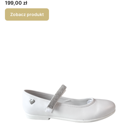
Cena
199,00 zł
Zobacz produkt