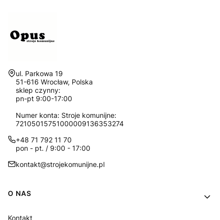
Adres:
ul. Parkowa 19
51-616 Wrocław, Polska
sklep czynny:
pn-pt 9:00-17:00
Numer konta: Stroje komunijne:
72105015751000009136353274
+48 71 792 11 70
pon - pt. / 9:00 - 17:00
kontakt@strojekomunijne.pl
Linki w stopce
O NAS
Kontakt