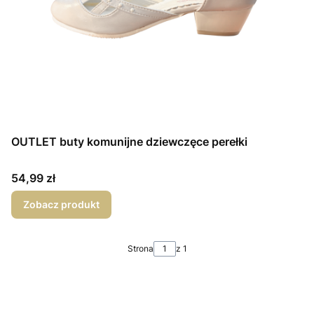
OUTLET buty komunijne dziewczęce perełki
Cena
54,99 zł
Zobacz produkt
Strona
z 1