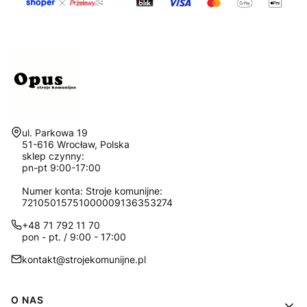
Adres:
ul. Parkowa 19
51-616 Wrocław, Polska
sklep czynny:
pn-pt 9:00-17:00
Numer konta: Stroje komunijne:
72105015751000009136353274
+48 71 792 11 70
pon - pt. / 9:00 - 17:00
kontakt@strojekomunijne.pl
Linki w stopce
O NAS