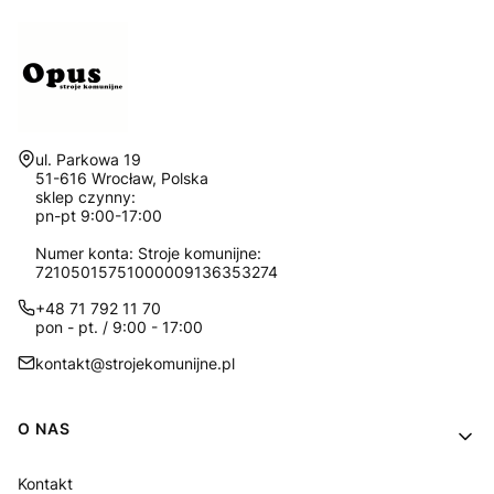
Adres:
ul. Parkowa 19
51-616 Wrocław, Polska
sklep czynny:
pn-pt 9:00-17:00
Numer konta: Stroje komunijne:
72105015751000009136353274
+48 71 792 11 70
pon - pt. / 9:00 - 17:00
kontakt@strojekomunijne.pl
Linki w stopce
O NAS
Kontakt