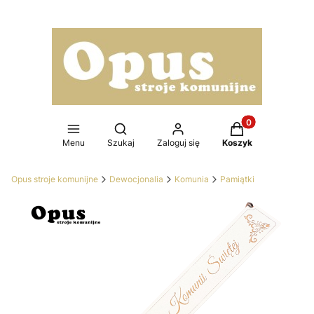
Produkty w koszy
Otwórz wyszukiwarkę
Menu
Szukaj
Zaloguj się
Koszyk
Opus stroje komunijne
Dewocjonalia
Komunia
Pamiątki